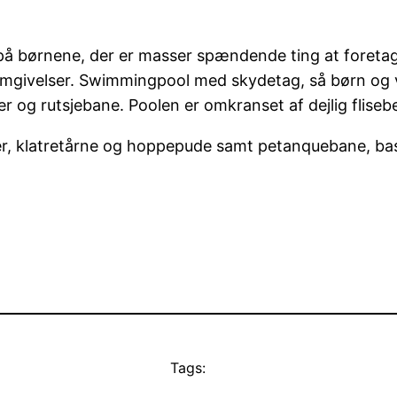
på børnene, der er masser spændende ting at foretage
omgivelser. Swimmingpool med skydetag, så børn og vok
g rutsjebane. Poolen er omkranset af dejlig flisebe
r, klatretårne og hoppepude samt petanquebane, bask
Tags: