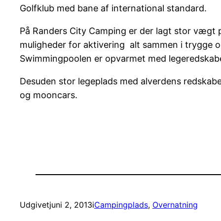
Golfklub med bane af international standard.
På Randers City Camping er der lagt stor vægt 
muligheder for aktivering  alt sammen i trygge 
Swimmingpoolen er opvarmet med legeredskaber o
Desuden stor legeplads med alverdens redskabe
og mooncars.
Udgivet
juni 2, 2013
i
Campingplads
, 
Overnatning