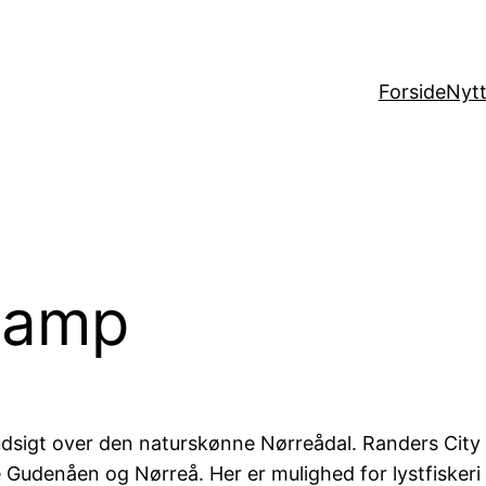
Forside
Nytt
Camp
dsigt over den naturskønne Nørreådal. Randers City 
både Gudenåen og Nørreå. Her er mulighed for lystfisk