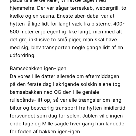
plads til alle de varer, vi havde taget med
hjemmefra. Der var sågar tørreskab, webergrill, to
kælke og en sauna. Eneste aber-dabai var at
hytten lå lige lidt for langt væk fra pisterne. 400-
500 meter er jo egentlig ikke langt, men med alt
det grej inklusive to små piger, man skal have
med sig, blev transporten nogle gange lidt af en
udfordring.
Bamsebakken igen-igen
Da vores lille datter allerede om eftermiddagen
på den første dag i skrigende solskin alene tog
bamsebakken ned OG den lille geniale
rullebånds-lift op, så var alle trængsler om lang
biltur og besværlig transport fra hytten imidlertid
forsvundet som dug for solen. Jublen ville ingen
ende tage og Mille sagde hver gang hun landede
for foden af bakken igen-igen.