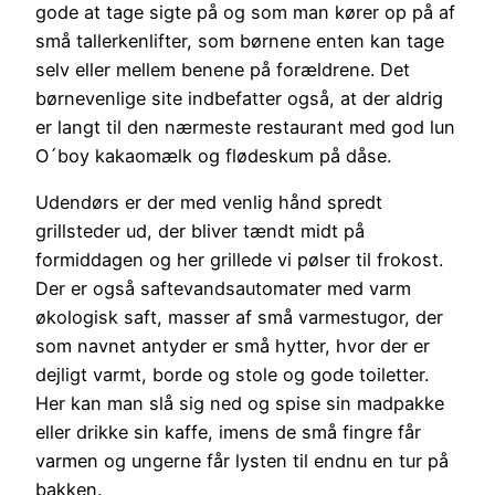
gode at tage sigte på og som man kører op på af
små tallerkenlifter, som børnene enten kan tage
selv eller mellem benene på forældrene. Det
børnevenlige site indbefatter også, at der aldrig
er langt til den nærmeste restaurant med god lun
O´boy kakaomælk og flødeskum på dåse.
Udendørs er der med venlig hånd spredt
grillsteder ud, der bliver tændt midt på
formiddagen og her grillede vi pølser til frokost.
Der er også saftevandsautomater med varm
økologisk saft, masser af små varmestugor, der
som navnet antyder er små hytter, hvor der er
dejligt varmt, borde og stole og gode toiletter.
Her kan man slå sig ned og spise sin madpakke
eller drikke sin kaffe, imens de små fingre får
varmen og ungerne får lysten til endnu en tur på
bakken.