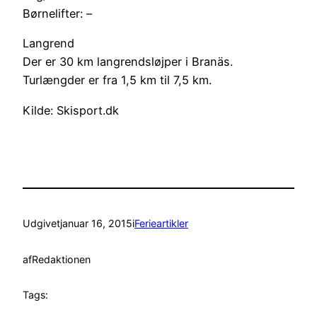
Børnelifter: –
Langrend
Der er 30 km langrendsløjper i Branäs.
Turlængder er fra 1,5 km til 7,5 km.
Kilde: Skisport.dk
Udgivet
januar 16, 2015
i
Ferieartikler
af
Redaktionen
Tags: