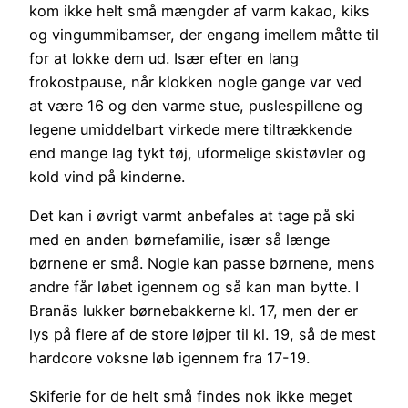
kom ikke helt små mængder af varm kakao, kiks
og vingummibamser, der engang imellem måtte til
for at lokke dem ud. Især efter en lang
frokostpause, når klokken nogle gange var ved
at være 16 og den varme stue, puslespillene og
legene umiddelbart virkede mere tiltrækkende
end mange lag tykt tøj, uformelige skistøvler og
kold vind på kinderne.
Det kan i øvrigt varmt anbefales at tage på ski
med en anden børnefamilie, især så længe
børnene er små. Nogle kan passe børnene, mens
andre får løbet igennem og så kan man bytte. I
Branäs lukker børnebakkerne kl. 17, men der er
lys på flere af de store løjper til kl. 19, så de mest
hardcore voksne løb igennem fra 17-19.
Skiferie for de helt små findes nok ikke meget