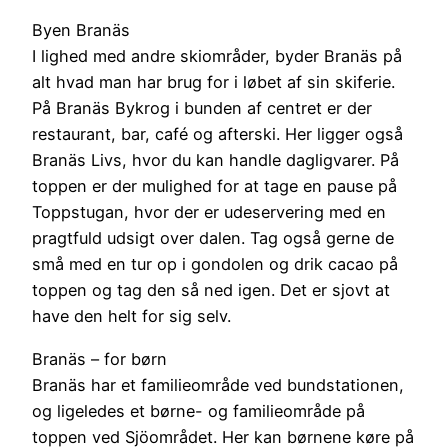
Byen Branäs
I lighed med andre skiområder, byder Branäs på
alt hvad man har brug for i løbet af sin skiferie.
På Branäs Bykrog i bunden af centret er der
restaurant, bar, café og afterski. Her ligger også
Branäs Livs, hvor du kan handle dagligvarer. På
toppen er der mulighed for at tage en pause på
Toppstugan, hvor der er udeservering med en
pragtfuld udsigt over dalen. Tag også gerne de
små med en tur op i gondolen og drik cacao på
toppen og tag den så ned igen. Det er sjovt at
have den helt for sig selv.
Branäs – for børn
Branäs har et familieområde ved bundstationen,
og ligeledes et børne- og familieområde på
toppen ved Sjöområdet. Her kan børnene køre på