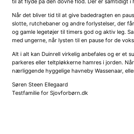
til at flyde på den dovne flod. Der er samtidigt 
Når det bliver tid til at give badedragten en paus
slotte, rutchebaner og andre forlystelser, der får
og gamle legetøjer til timers god og aktiv leg.
med ungerne, når lysten til en pause for de voks
Alt i alt kan Duinrell virkelig anbefales og er 
parkeres eller teltpløkkerne hamres i jorden. Nå
nærliggende hyggelige havneby Wassenaar, elle
Søren Steen Ellegaard
Testfamilie for Sjovforbørn.dk