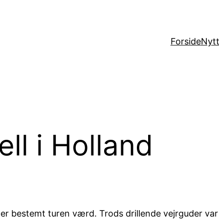
Forside
Nytt
ll i Holland
er bestemt turen værd. Trods drillende vejrguder var