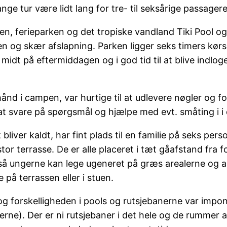
ge tur være lidt lang for tre- til seksårige passagere
arken, ferieparken og det tropiske vandland Tiki Pool 
 ren og skær afslapning. Parken ligger seks timers kør
e midt på eftermiddagen og i god tid til at blive indl
nd i campen, var hurtige til at udlevere nøgler og for
at svare på spørgsmål og hjælpe med evt. småting i i 
er kaldt, har fint plads til en familie på seks perso
tor terrasse. De er alle placeret i tæt gåafstand fra 
å ungerne kan lege ugeneret på græs arealerne og al
 på terrassen eller i stuen.
og forskelligheden i pools og rutsjebanerne var impo
e). Der er ni rutsjebaner i det hele og de rummer al