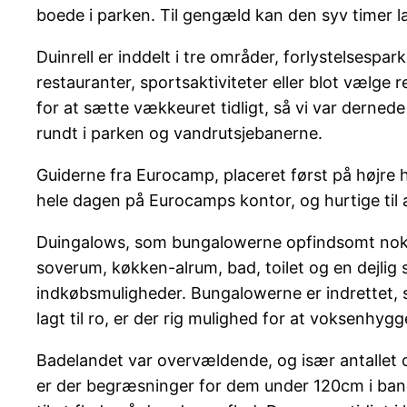
boede i parken. Til gengæld kan den syv timer lan
Duinrell er inddelt i tre områder, forlystelsesp
restauranter, sportsaktiviteter eller blot vælge
for at sætte vækkeuret tidligt, så vi var derned
rundt i parken og vandrutsjebanerne.
Guiderne fra Eurocamp, placeret først på højre hå
hele dagen på Eurocamps kontor, og hurtige til 
Duingalows, som bungalowerne opfindsomt nok bliv
soverum, køkken-alrum, bad, toilet og en dejlig s
indkøbsmuligheder. Bungalowerne er indrettet, s
lagt til ro, er der rig mulighed for at voksenhygge
Badelandet var overvældende, og især antallet 
er der begræsninger for dem under 120cm i banern