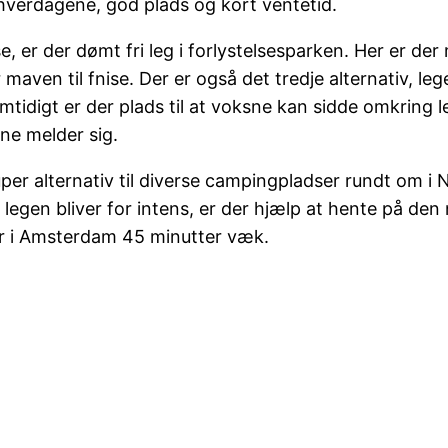
i hverdagene, god plads og kort ventetid.
e, er der dømt fri leg i forlystelsesparken. Her er der
 maven til fnise. Der er også det tredje alternativ, le
 Samtidigt er der plads til at voksne kan sidde omkri
ne melder sig.
et super alternativ til diverse campingpladser rundt o
r legen bliver for intens, er der hjælp at hente på de
r i Amsterdam 45 minutter væk.