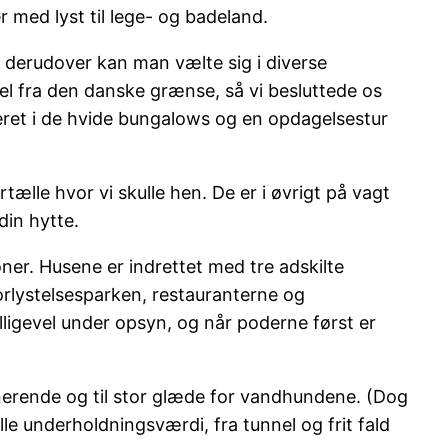
r med lyst til lege- og badeland.
og derudover kan man vælte sig i diverse
sel fra den danske grænse, så vi besluttede os
ogeret i de hvide bungalows og en opdagelsestur
tælle hvor vi skulle hen. De er i øvrigt på vagt
din hytte.
ner. Husene er indrettet med tre adskilte
forlystelsesparken, restauranterne og
ligevel under opsyn, og når poderne først er
nerende og til stor glæde for vandhundene. (Dog
le underholdningsværdi, fra tunnel og frit fald