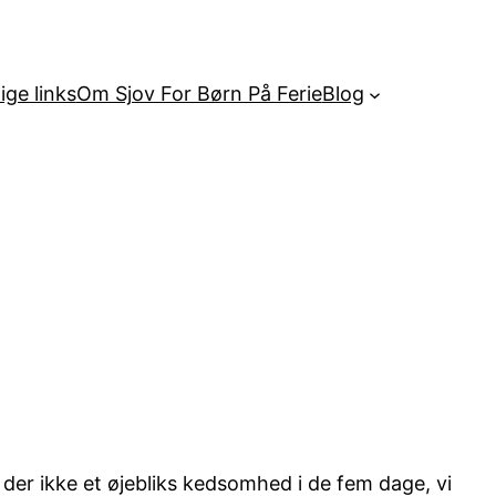
ige links
Om Sjov For Børn På Ferie
Blog
 der ikke et øjebliks kedsomhed i de fem dage, vi