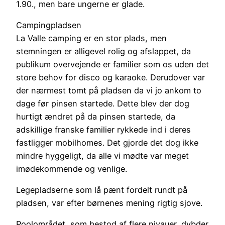
1.90., men bare ungerne er glade.
Campingpladsen
La Valle camping er en stor plads, men
stemningen er alligevel rolig og afslappet, da
publikum overvejende er familier som os uden det
store behov for disco og karaoke. Derudover var
der nærmest tomt på pladsen da vi jo ankom to
dage før pinsen startede. Dette blev der dog
hurtigt ændret på da pinsen startede, da
adskillige franske familier rykkede ind i deres
fastligger mobilhomes. Det gjorde det dog ikke
mindre hyggeligt, da alle vi mødte var meget
imødekommende og venlige.
Legepladserne som lå pænt fordelt rundt på
pladsen, var efter børnenes mening rigtig sjove.
Poolområdet, som bestod af flere nivauer, dybder