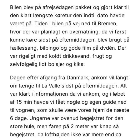
Bilen blev på afrejsedagen pakket og gjort klar til
den klart længste køretur den indtil dato havde
været på. Tiden i bilen på vej ned til Bremen,
hvor der var planlagt en overnatning, da vi først
kunne køre sidst på eftermiddagen, blev brugt på
fællessang, bilbingo og gode film på dvdén. Der
var rigeligt med koldt drikkevand, frugt og
selvfølgelig lidt bolsjer og kiks.
Dagen efter afgang fra Danmark, ankom vil langt
om længe til La Valle sidst på eftermiddagen. Alt
var klart i informationen da vi ankom, og i løbet
af 15 min havde vi fået nøgle og egen guide ned
til vognen, som skulle være vores hjem de næste
6 dage. Ungerne var ovenud begejstret for den
store hule, men faren på 2 meter var knap så
begejstret, da lofthøjden ikke var mere end ca