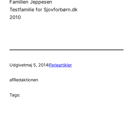
Familien Jeppesen
Testfamilie for Sjovforbørn.dk
2010
Udgivet
maj 5, 2014
i
Ferieartikler
af
Redaktionen
Tags: