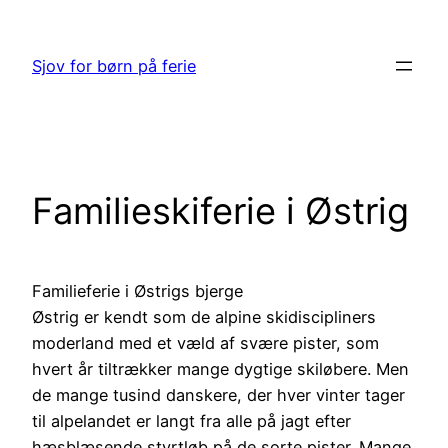
Spring
til
Sjov for børn på ferie
indhold
Familieskiferie i Østrig
Familieferie i Østrigs bjerge
Østrig er kendt som de alpine skidiscipliners
moderland med et væld af svære pister, som
hvert år tiltrækker mange dygtige skiløbere. Men
de mange tusind danskere, der hver vinter tager
til alpelandet er langt fra alle på jagt efter
hæsblæsende styrtløb på de sorte pister. Mange