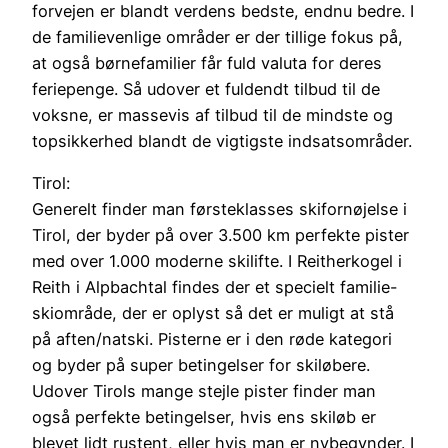
forvejen er blandt verdens bedste, endnu bedre. I
de familievenlige områder er der tillige fokus på,
at også børnefamilier får fuld valuta for deres
feriepenge. Så udover et fuldendt tilbud til de
voksne, er massevis af tilbud til de mindste og
topsikkerhed blandt de vigtigste indsatsområder.
Tirol:
Generelt finder man førsteklasses skifornøjelse i
Tirol, der byder på over 3.500 km perfekte pister
med over 1.000 moderne skilifte. I Reitherkogel i
Reith i Alpbachtal findes der et specielt familie-
skiområde, der er oplyst så det er muligt at stå
på aften/natski. Pisterne er i den røde kategori
og byder på super betingelser for skiløbere.
Udover Tirols mange stejle pister finder man
også perfekte betingelser, hvis ens skiløb er
blevet lidt rustent, eller hvis man er nybegynder. I