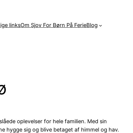
ige links
Om Sjov For Børn På Ferie
Blog
ø
låede oplevelser for hele familien. Med sin
rnene hygge sig og blive betaget af himmel og hav.