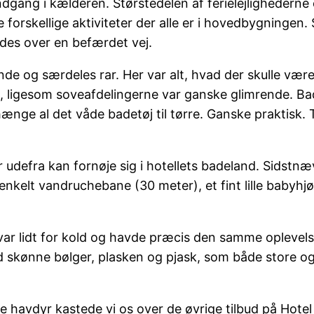
 indgang i kælderen. Størstedelen af ferielejlighedern
 de forskellige aktiviteter der alle er i hovedbygningen.
endes over en befærdet vej.
dende og særdeles rar. Her var alt, hvad der skulle væ
n, ligesom soveafdelingerne var ganske glimrende. Ba
ænge al det våde badetøj til tørre. Ganske praktisk. T
defra kan fornøje sig i hotellets badeland. Sidstnævn
nkelt vandruchebane (30 meter), et fint lille babyhjø
var lidt for kold og havde præcis den samme oplevelse
ed skønne bølger, plasken og pjask, som både store o
re havdyr kastede vi os over de øvrige tilbud på Hote