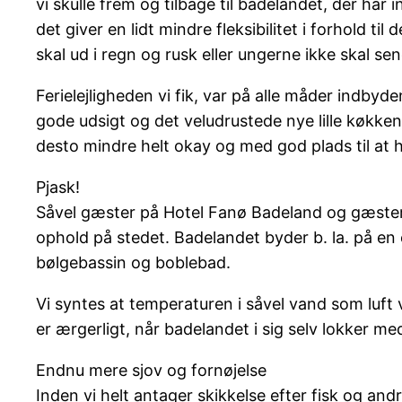
vi skulle frem og tilbage til badelandet, der har
det giver en lidt mindre fleksibilitet i forhold til
skal ud i regn og rusk eller ungerne ikke skal s
Ferielejligheden vi fik, var på alle måder indby
gode udsigt og det veludrustede nye lille køkke
desto mindre helt okay og med god plads til at h
Pjask!
Såvel gæster på Hotel Fanø Badeland og gæster u
ophold på stedet. Badelandet byder b. la. på en e
bølgebassin og boblebad.
Vi syntes at temperaturen i såvel vand som luft 
er ærgerligt, når badelandet i sig selv lokker m
Endnu mere sjov og fornøjelse
Inden vi helt antager skikkelse efter fisk og and