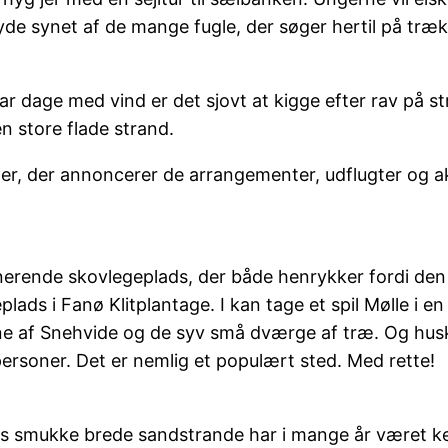
de synet af de mange fugle, der søger hertil på træ
r dage med vind er det sjovt at kigge efter rav på st
n store flade strand.
er, der annoncerer de arrangementer, udflugter og akti
nerende skovlegeplads, der både henrykker fordi den e
lads i Fanø Klitplantage. I kan tage et spil Mølle i 
rerne af Snehvide og de syv små dværge af træ. Og hus
 personer. Det er nemlig et populært sted. Med rette!
øs smukke brede sandstrande har i mange år været k