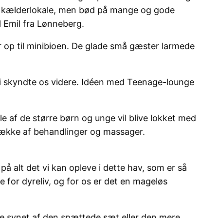
 et kælderlokale, men bød på mange og gode
il Emil fra Lønneberg.
r op til minibioen. De glade små gæster larmede
vi skyndte os videre. Idéen med Teenage-lounge
af de større børn og unge vil blive lokket med
række af behandlinger og massager.
alt det vi kan opleve i dette hav, som er så
e for dyreliv, og for os er det en mageløs
lske synet af den spættede sæt eller den mere