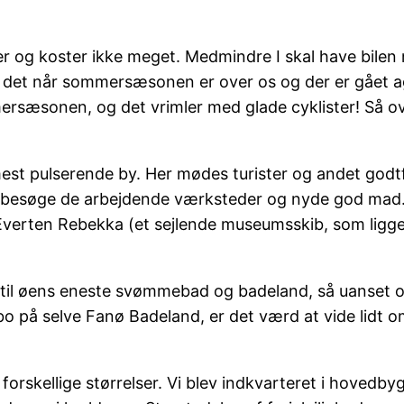
ter og koster ikke meget. Medmindre I skal have bilen
om det når sommersæsonen er over os og der er gået ag
sæsonen, og det vrimler med glade cyklister! Så ove
mest pulserende by. Her mødes turister og andet godt
 at besøge de arbejdende værksteder og nyde god mad.
erten Rebekka (et sejlende museumsskib, som ligger t
il øens eneste svømmebad og badeland, så uanset om 
at bo på selve Fanø Badeland, er det værd at vide lidt
 forskellige størrelser. Vi blev indkvarteret i hovedb