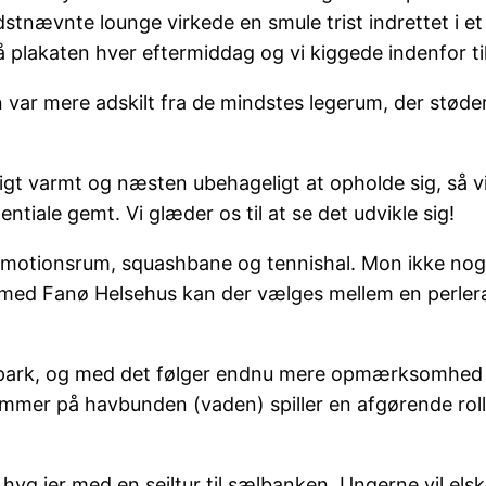
dstnævnte lounge virkede en smule trist indrettet i
 på plakaten hver eftermiddag og vi kiggede indenfor t
n var mere adskilt fra de mindstes legerum, der støde
ligt varmt og næsten ubehageligt at opholde sig, så 
iale gemt. Vi glæder os til at se det udvikle sig!
otionsrum, squashbane og tennishal. Mon ikke nogle 
de med Fanø Helsehus kan der vælges mellem en perle
park, og med det følger endnu mere opmærksomhed på 
ekammer på havbunden (vaden) spiller en afgørende roll
r hyg jer med en sejltur til sælbanken. Ungerne vil e