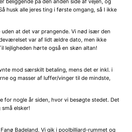
e er beliggende på den anden side af vejen, og
 Så husk alle jeres ting i første omgang, så I ikke
re uden at det var prangende. Vi nød især den
deværelset var af lidt ældre dato, men ikke
il lejligheden hørte også en skøn altan!
te mod særskilt betaling, mens det er inkl. i
rne og masser af luffer/vinger til de mindste,
 for nogle år siden, hvor vi besøgte stedet. Det
g små elsker!
l Fanø Badeland. Vi gik i poolbilliard-rummet og