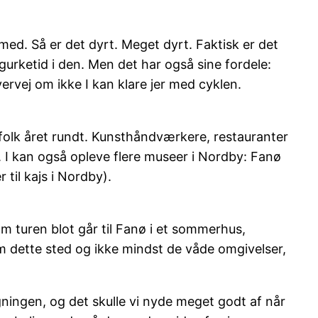
 med. Så er det dyrt. Meget dyrt. Faktisk er det
urketid i den. Men det har også sine fordele:
rvej om ikke I kan klare jer med cyklen.
folk året rundt. Kunsthåndværkere, restauranter
 I kan også opleve flere museer i Nordby: Fanø
il kajs i Nordby).
turen blot går til Fanø i et sommerhus,
 om dette sted og ikke mindst de våde omgivelser,
ygningen, og det skulle vi nyde meget godt af når