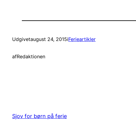
Udgivet
august 24, 2015
i
Ferieartikler
af
Redaktionen
Sjov for børn på ferie