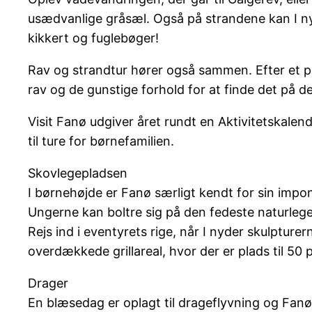
usædvanlige gråsæl. Også på strandene kan I ny
kikkert og fuglebøger!
Rav og strandtur hører også sammen. Efter et pa
rav og de gunstige forhold for at finde det på de
Visit Fanø udgiver året rundt en Aktivitetskalend
til ture for børnefamilien.
Skovlegepladsen
I børnehøjde er Fanø særligt kendt for sin impo
Ungerne kan boltre sig på den fedeste naturlegep
Rejs ind i eventyrets rige, når I nyder skulptu
overdækkede grillareal, hvor der er plads til 50
Drager
En blæsedag er oplagt til drageflyvning og Fan