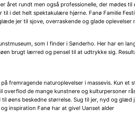
er året rundt men også professionelle, der mødes til 
r til i det helt spektakulære hjørne. Fanø Familie Fest
 glæde jer til sjove, overraskende og glade oplevelse
Kunstmuseum, som I finder i Sønderho. Her har en lan
 brugt lærred og pensel til at udtrykke sig. Resulta
på fremragende naturoplevelser i massevis. Kun et st
 til overflod de mange kunstnere og kulturpersoner rås
il øens beskedne størrelse. Sug til jer, nyd og glæd
 og inspiration Fanø har at give! Uanset alder