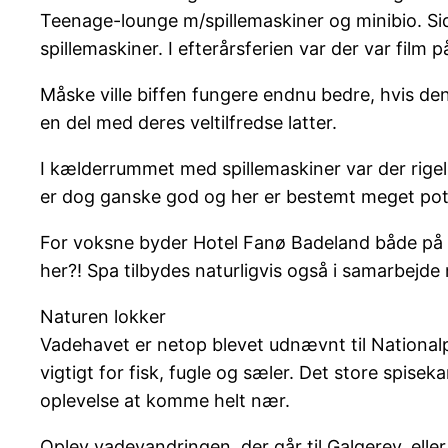
Teenage-lounge m/spillemaskiner og minibio. Si
spillemaskiner. I efterårsferien var der var film
Måske ville biffen fungere endnu bedre, hvis de
en del med deres veltilfredse latter.
I kælderrummet med spillemaskiner var der rige
er dog ganske god og her er bestemt meget potent
For voksne byder Hotel Fanø Badeland både på m
her?! Spa tilbydes naturligvis også i samarbej
Naturen lokker
Vadehavet er netop blevet udnævnt til National
vigtigt for fisk, fugle og sæler. Det store spis
oplevelse at komme helt nær.
Oplev vadevandringen, der går til Galgerev, elle