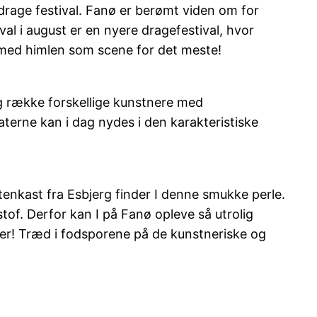
drage festival. Fanø er berømt viden om for
ival i august er en nyere dragefestival, hvor
r med himlen som scene for det meste!
g række forskellige kunstnere med
terne kan i dag nydes i den karakteristiske
enkast fra Esbjerg finder I denne smukke perle.
tof. Derfor kan I på Fanø opleve så utrolig
 jer! Træd i fodsporene på de kunstneriske og