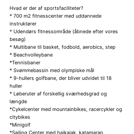
Hvad er der af sportsfaciliteter?
* 700 m2 fitnesscenter med uddannede
instruktører
* Udendørs fitnessområde (åbnede efter vores
besøg)
* Multibane til basket, fodbold, aerobics, step
* Beachvolleybane
*Tennisbaner
* Svømmebassin med olympiske mål
* 9-hullers golfbane, der bliver udvidet til 18
huller
* Løberuter af forskellig sværhedsgrad og
længde
*Cykelcenter med mountainbikes, racercykler og
citybikes
*Minigolf
*Sailing Center med hajkajak, katamaran,