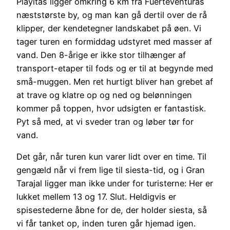
Playitas ligger omkring 6 km fra Fuerteventuras
næststørste by, og man kan gå dertil over de rå
klipper, der kendetegner landskabet på øen. Vi
tager turen en formiddag udstyret med masser af
vand. Den 8-årige er ikke stor tilhænger af
transport-etaper til fods og er til at begynde med
små-muggen. Men ret hurtigt bliver han grebet af
at trave og klatre op og ned og belønningen
kommer på toppen, hvor udsigten er fantastisk.
Pyt så med, at vi sveder tran og løber tør for
vand.
Det går, når turen kun varer lidt over en time. Til
gengæld når vi frem lige til siesta-tid, og i Gran
Tarajal ligger man ikke under for turisterne: Her er
lukket mellem 13 og 17. Slut. Heldigvis er
spisestederne åbne for de, der holder siesta, så
vi får tanket op, inden turen går hjemad igen.