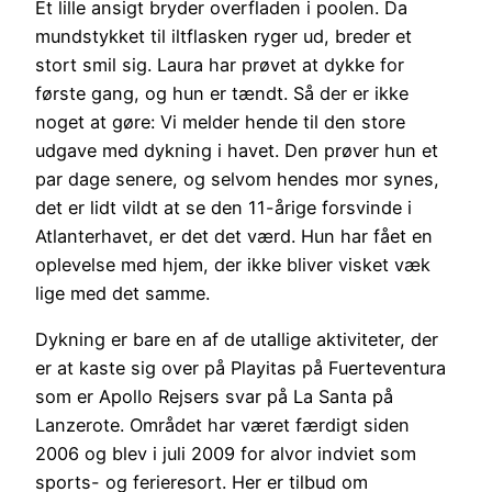
Et lille ansigt bryder overfladen i poolen. Da
mundstykket til iltflasken ryger ud, breder et
stort smil sig. Laura har prøvet at dykke for
første gang, og hun er tændt. Så der er ikke
noget at gøre: Vi melder hende til den store
udgave med dykning i havet. Den prøver hun et
par dage senere, og selvom hendes mor synes,
det er lidt vildt at se den 11-årige forsvinde i
Atlanterhavet, er det det værd. Hun har fået en
oplevelse med hjem, der ikke bliver visket væk
lige med det samme.
Dykning er bare en af de utallige aktiviteter, der
er at kaste sig over på Playitas på Fuerteventura
som er Apollo Rejsers svar på La Santa på
Lanzerote. Området har været færdigt siden
2006 og blev i juli 2009 for alvor indviet som
sports- og ferieresort. Her er tilbud om