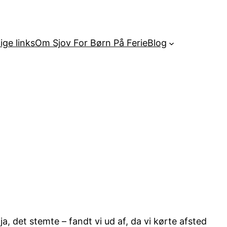
ige links
Om Sjov For Børn På Ferie
Blog
, det stemte – fandt vi ud af, da vi kørte afsted