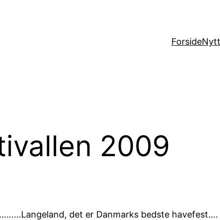
Forside
Nytt
ivallen 2009
n………Langeland, det er Danmarks bedste havefest…. ja