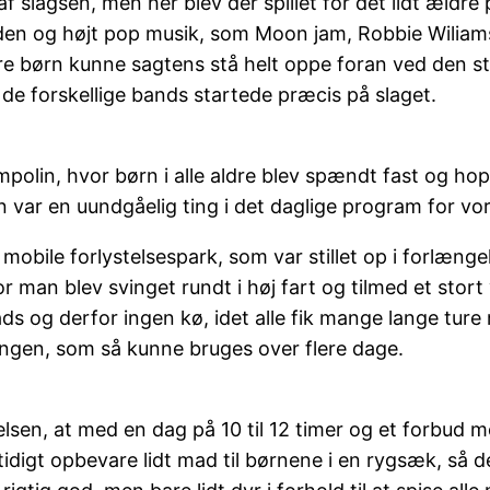
t af slagsen, men her blev der spillet for det lidt æl
en og højt pop musik, som Moon jam, Robbie Wiliams J
re børn kunne sagtens stå helt oppe foran ved den st
e forskellige bands startede præcis på slaget.
mpolin, hvor børn i alle aldre blev spændt fast og hop
n var en uundgåelig ting i det daglige program for vor
bile forlystelsespark, som var stillet op i forlængels
vor man blev svinget rundt i høj fart og tilmed et stor
ds og derfor ingen kø, idet alle fik mange lange ture 
angen, som så kunne bruges over flere dage.
lsen, at med en dag på 10 til 12 timer og et forbud 
digt opbevare lidt mad til børnene i en rygsæk, så de