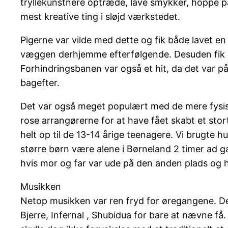
tryllekunstnere optræde, lave smykker, hoppe på
mest kreative ting i sløjd værkstedet.
Pigerne var vilde med dette og fik både lavet en 
væggen derhjemme efterfølgende. Desuden fik den
Forhindringsbanen var også et hit, da det var på 
bagefter.
Det var også meget populært med de mere fysiske
rose arrangørerne for at have fået skabt et stort,
helt op til de 13-14 årige teenagere. Vi brugte h
større børn være alene i Børneland 2 timer ad 
hvis mor og far var ude på den anden plads og 
Musikken
Netop musikken var ren fryd for øregangene. De
Bjerre, Infernal , Shubidua for bare at nævne få