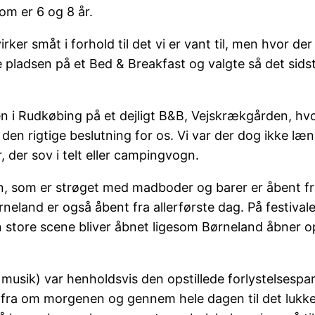
om er 6 og 8 år.
irker småt i forhold til det vi er vant til, men hvor d
lve pladsen på et Bed & Breakfast og valgte så det sid
en i Rudkøbing på et dejligt B&B, Vejskrækgården, hv
t den rigtige beslutning for os. Vi var der dog ikke 
 der sov i telt eller campingvogn.
en, som er strøget med madboder og barer er åbent fr
neland er også åbent fra allerførste dag. På festival
n store scene bliver åbnet ligesom Børneland åbner op
 musik) var henholdsvis den opstillede forlystelsespa
lige fra om morgenen og gennem hele dagen til det luk