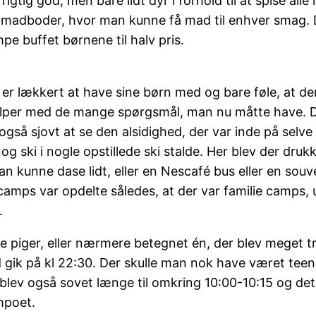
tig god, men bare lidt dyr i forhold til at spise alle 
e madboder, hvor man kunne få mad til enhver smag. 
e buffet børnene til halv pris.
det er lækkert at have sine børn med og bare føle, at 
ælper med de mange spørgsmål, man nu måtte have. De
også sjovt at se den alsidighed, der var inde på selve pl
og ski i nogle opstillede ski stalde. Her blev der druk
an kunne dase lidt, eller en Nescafé bus eller en souve
lt camps var opdelte således, at der var familie camp
.
 piger, eller nærmere betegnet én, der blev meget træ
nd gik på kl 22:30. Der skulle man nok have været te
 blev også sovet længe til omkring 10:00-10:15 og de
mpoet.