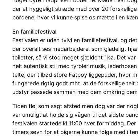
noget dyre madpriser i boderne. Maden var dog rig
der et hyggeligt stræde med over 20 forskellig
bordene, hvor vi kunne spise os mætte i en kæmp
En familiefestival
Festivalen er uden tvivl en familiefestival, og 
der overalt ses medarbejdere, som gladeligt hj
toiletter, så vi stod meget sjældent i kø. Det var 
helt autentisk stil med tyroler musik, lederhosen 
telte, der tilbød store Fatboy liggepuder, hvor m
fungerede rigtig godt mht. at de forskellige te
udstyr passede sammen med dem omkring dem
Tiden fløj som sagt afsted men dog var der nogle
var umuligt at holde sig vågen til det sidste ba
festivalen startede kl 11:00 hver formiddag. Der
timers søvn for at pigerne kunne følge med i te