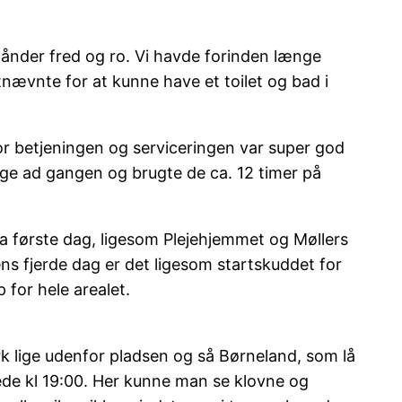
er ånder fred og ro. Vi havde forinden længe
stnævnte for at kunne have et toilet og bad i
or betjeningen og serviceringen var super god
længe ad gangen og brugte de ca. 12 timer på
a første dag, ligesom Plejehjemmet og Møllers
ens fjerde dag er det ligesom startskuddet for
 for hele arealet.
rk lige udenfor pladsen og så Børneland, som lå
kede kl 19:00. Her kunne man se klovne og