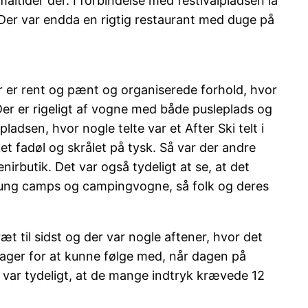
måltider der. I forbindelse med festivalpladsen lå
Der var endda en rigtig restaurant med duge på
der er rent og pænt og organiserede forhold, hvor
r er rigeligt af vogne med både pusleplads og
adsen, hvor nogle telte var et After Ski telt i
ket fadøl og skrålet på tysk. Så var der andre
nirbutik. Det var også tydeligt at se, at det
s, ung camps og campingvogne, så folk og deres
t til sidst og der var nogle aftener, hvor det
enager for at kunne følge med, når dagen på
t var tydeligt, at de mange indtryk krævede 12