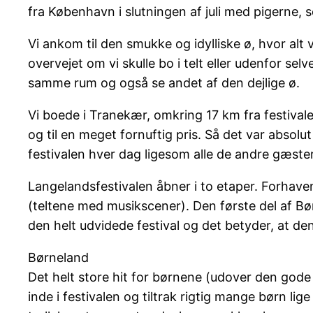
fra København i slutningen af juli med pigerne, s
Vi ankom til den smukke og idylliske ø, hvor alt v
overvejet om vi skulle bo i telt eller udenfor se
samme rum og også se andet af den dejlige ø.
Vi boede i Tranekær, omkring 17 km fra festival
og til en meget fornuftig pris. Så det var absolu
festivalen hver dag ligesom alle de andre gæster,
Langelandsfestivalen åbner i to etaper. Forhav
(teltene med musikscener). Den første del af Bør
den helt udvidede festival og det betyder, at de
Børneland
Det helt store hit for børnene (udover den gode
inde i festivalen og tiltrak rigtig mange børn 