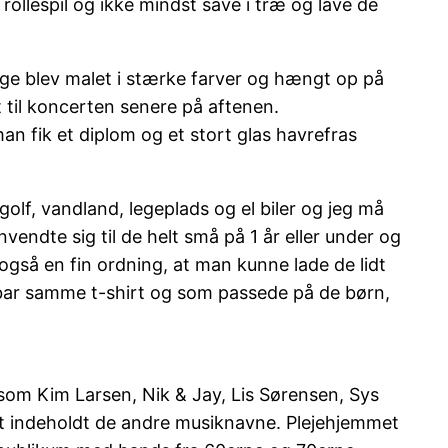
ollespil og ikke mindst save i træ og lave de
begge blev malet i stærke farver og hængt op på
 til koncerten senere på aftenen.
man fik et diplom og et stort glas havrefras
lf, vandland, legeplads og el biler og jeg må
nvendte sig til de helt små på 1 år eller under og
r også en fin ordning, at man kunne lade de lidt
 bar samme t-shirt og som passede på de børn,
som Kim Larsen, Nik & Jay, Lis Sørensen, Sys
mmet indeholdt de andre musiknavne. Plejehjemmet