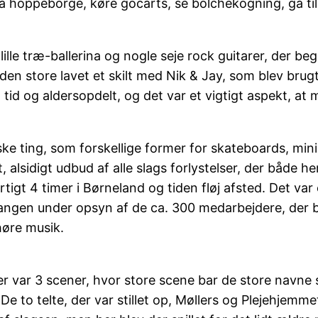
 hoppeborge, køre gocarts, se bolchekogning, gå til r
lille træ-ballerina og nogle seje rock guitarer, der 
 store lavet et skilt med Nik & Jay, som blev brugt
tid og aldersopdelt, og det var et vigtigt aspekt, at 
 ting, som forskellige former for skateboards, minigo
 alsidigt udbud af alle slags forlystelser, der både he
urtigt 4 timer i Børneland og tiden fløj afsted. Det va
gangen under opsyn af de ca. 300 medarbejdere, der
høre musik.
r var 3 scener, hvor store scene bar de store navne 
. De to telte, der var stillet op, Møllers og Plejehje