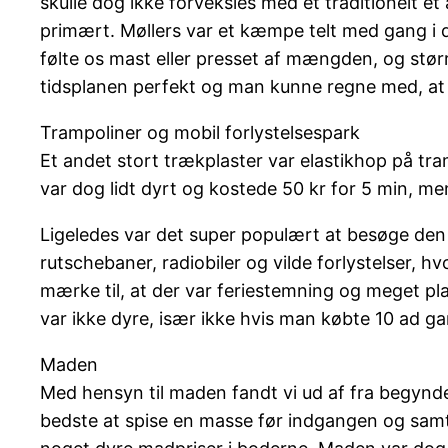
skulle dog ikke forveksles med et traditionelt e
primært. Møllers var et kæmpe telt med gang i d
følte os mast eller presset af mængden, og stør
tidsplanen perfekt og man kunne regne med, at d
Trampoliner og mobil forlystelsespark
Et andet stort trækplaster var elastikhop på tra
var dog lidt dyrt og kostede 50 kr for 5 min, me
Ligeledes var det super populært at besøge den mo
rutschebaner, radiobiler og vilde forlystelser, h
mærke til, at der var feriestemning og meget pla
var ikke dyre, især ikke hvis man købte 10 ad g
Maden
Med hensyn til maden fandt vi ud af fra begynde
bedste at spise en masse før indgangen og samti