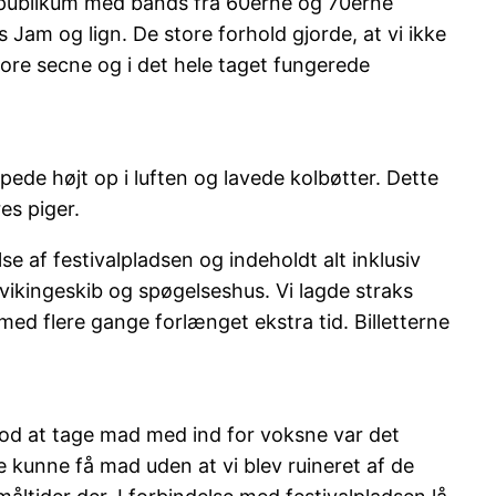
dre publikum med bands fra 60erne og 70erne
am og lign. De store forhold gjorde, at vi ikke
ore secne og i det hele taget fungerede
pede højt op i luften og lavede kolbøtter. Dette
es piger.
e af festivalpladsen og indeholdt alt inklusiv
t vikingeskib og spøgelseshus. Vi lagde straks
med flere gange forlænget ekstra tid. Billetterne
mod at tage mad med ind for voksne var det
 kunne få mad uden at vi blev ruineret af de