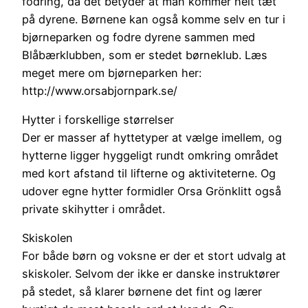
fodring, da det betyder at man kommer helt tæt
på dyrene. Børnene kan også komme selv en tur i
bjørneparken og fodre dyrene sammen med
Blåbærklubben, som er stedet børneklub. Læs
meget mere om bjørneparken her:
http://www.orsabjornpark.se/
Hytter i forskellige størrelser
Der er masser af hyttetyper at vælge imellem, og
hytterne ligger hyggeligt rundt omkring området
med kort afstand til lifterne og aktiviteterne. Og
udover egne hytter formidler Orsa Grönklitt også
private skihytter i området.
Skiskolen
For både børn og voksne er der et stort udvalg at
skiskoler. Selvom der ikke er danske instruktører
på stedet, så klarer børnene det fint og lærer