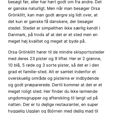
besøgt før, eller har hørt godt om fra andre. Det
er ganske naturligt. Men når man besøger Orsa
Grönklitt, kan man godt ærgre sig lidt over, at
det kun er ganske få danskere, der besøger
stedet. Stedet er simpelthen ikke særlig kendt i
Danmark, på trods af at det er et sted men en
meget høj kvalitet og meget at byde på.
Orsa Grönklitt hører til de mindre skisportssteder
med deres 23 pister og 9 lifter. Her er 2 grønne,
10 blå, 5 røde og 3 sorte pister, så det er i den
grad et familie-sted. Alt er samlet indenfor et
overskuelig område og pisterne er indbydende
og godt præparerede. Dertil kommer at det er et
meget roligt sted. Her finder du ikke larmende
ungdomsgrupper og afterskiing til langt ud på
natten. Der er to dejlige restauranter, en super
hyggelig Ugglan og Björnen med dejlig mad til