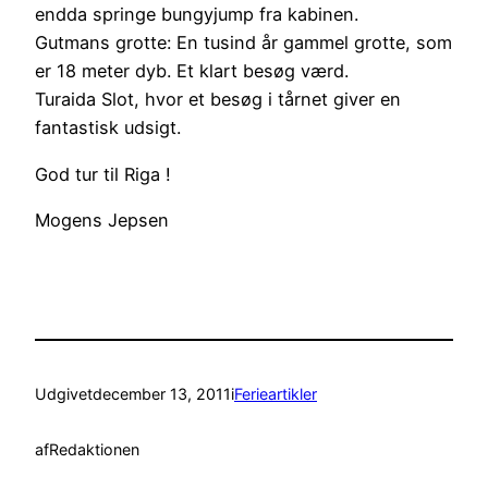
endda springe bungyjump fra kabinen.
Gutmans grotte: En tusind år gammel grotte, som
er 18 meter dyb. Et klart besøg værd.
Turaida Slot, hvor et besøg i tårnet giver en
fantastisk udsigt.
God tur til Riga !
Mogens Jepsen
Udgivet
december 13, 2011
i
Ferieartikler
af
Redaktionen