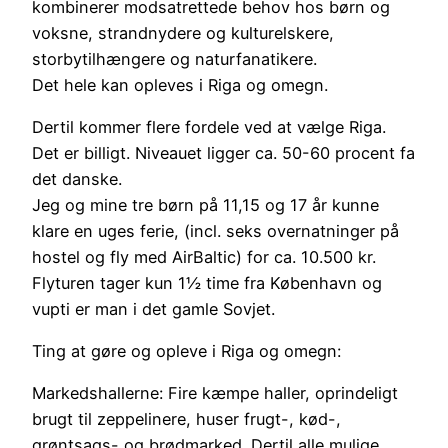
kombinerer modsatrettede behov hos børn og
voksne, strandnydere og kulturelskere,
storbytilhængere og naturfanatikere.
Det hele kan opleves i Riga og omegn.
Dertil kommer flere fordele ved at vælge Riga.
Det er billigt. Niveauet ligger ca. 50-60 procent fa
det danske.
Jeg og mine tre børn på 11,15 og 17 år kunne
klare en uges ferie, (incl. seks overnatninger på
hostel og fly med AirBaltic) for ca. 10.500 kr.
Flyturen tager kun 1½ time fra København og
vupti er man i det gamle Sovjet.
Ting at gøre og opleve i Riga og omegn:
Markedshallerne: Fire kæmpe haller, oprindeligt
brugt til zeppelinere, huser frugt-, kød-,
grøntsags- og brødmarked. Dertil alle mulige