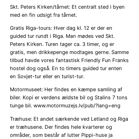
Skt. Peters Kirken/tårnet: Et centralt sted i byen
med en fin udsigt fra tårnet.
Gratis Riga-tours: Hver dag kl. 12 er der en
guided tur rundt i Riga. Man mødes ved Skt.
Peters Kirken. Turen tager ca. 3 timer, og er
gratis, men drikkepenge modtages gerne. Samme
tilbud havde vores fantastisk Friendly Fun Franks
hostel dog også. En to timers guided tur enten
en Sovjet-tur eller en turist-tur.
Motormuseet: Her findes en kæmpe samling af
biler. Kopi er verdens ældste bil og Stalins 7 tons
tunge bil. www.motormuzejs.lv/pub/?lang=eng
Træhuse: Et andet særkende ved Letland og Riga
er træhusene. Der findes hele kvarterer og
områder, som består af lutter Pippi-huse ja