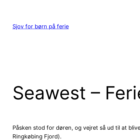
Spring
til
indhold
Sjov for børn på ferie
Seawest – Feri
Påsken stod for døren, og vejret så ud til at bli
Ringkøbing Fjord).