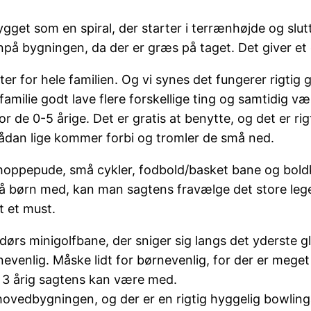
get som en spiral, der starter i terrænhøjde og slut
på bygningen, da der er græs på taget. Det giver et
eter for hele familien. Og vi synes det fungerer rigtig
familie godt lave flere forskellige ting og samtidig 
for de 0-5 årige. Det er gratis at benytte, og det er ri
 sådan lige kommer forbi og tromler de små ned.
 hoppepude, små cykler, fodbold/basket bane og bold
å børn med, kan man sagtens fravælge det store lege
t et must.
ndørs minigolfbane, der sniger sig langs det yderste
venlig. Måske lidt for børnevenlig, for der er meget
n 3 årig sagtens kan være med.
ovedbygningen, og der er en rigtig hyggelig bowlingaf