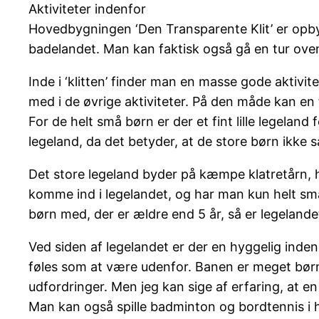
Aktiviteter indenfor
Hovedbygningen ‘Den Transparente Klit’ er opbyg
badelandet. Man kan faktisk også gå en tur oven
Inde i ‘klitten’ finder man en masse gode aktivit
med i de øvrige aktiviteter. På den måde kan en 
For de helt små børn er der et fint lille legeland 
legeland, da det betyder, at de store børn ikke
Det store legeland byder på kæmpe klatretårn,
komme ind i legelandet, og har man kun helt sm
børn med, der er ældre end 5 år, så er legelande
Ved siden af legelandet er der en hyggelig inde
føles som at være udenfor. Banen er meget børne
udfordringer. Men jeg kan sige af erfaring, at e
Man kan også spille badminton og bordtennis i h