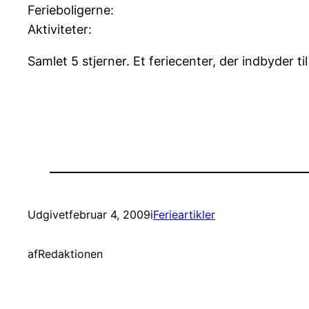
Ferieboligerne:
Aktiviteter:
Samlet 5 stjerner. Et feriecenter, der indbyder ti
Udgivet
februar 4, 2009
i
Ferieartikler
af
Redaktionen