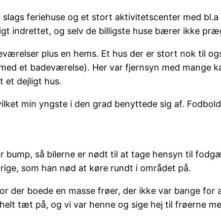
slags feriehuse og et stort aktivitetscenter med bl.a 
gt indrettet, og selv de billigste huse bærer ikke pr
ærelser plus en hems. Et hus der er stort nok til o
 med et badeværelse). Her var fjernsyn med mange kan
 et dejligt hus.
ket min yngste i den grad benyttede sig af. Fodbold
 bump, så bilerne er nødt til at tage hensyn til fodgæ
 årige, som han nød at køre rundt i området på.
r der boede en masse frøer, der ikke var bange for at
lt tæt på, og vi var henne og sige hej til frøerne m