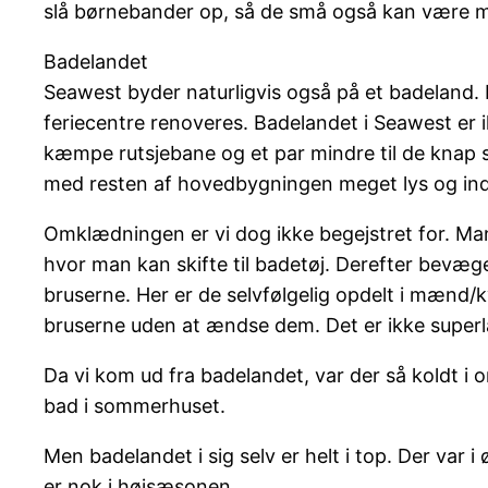
slå børnebander op, så de små også kan være 
Badelandet
Seawest byder naturligvis også på et badeland. 
feriecentre renoveres. Badelandet i Seawest er ik
kæmpe rutsjebane og et par mindre til de knap så
med resten af hovedbygningen meget lys og i
Omklædningen er vi dog ikke begejstret for. Man
hvor man kan skifte til badetøj. Derefter bevæge
bruserne. Her er de selvfølgelig opdelt i mænd/k
bruserne uden at ændse dem. Det er ikke super
Da vi kom ud fra badelandet, var der så koldt i 
bad i sommerhuset.
Men badelandet i sig selv er helt i top. Der var
er nok i højsæsonen.