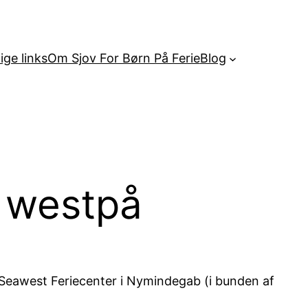
ige links
Om Sjov For Børn På Ferie
Blog
e westpå
til Seawest Feriecenter i Nymindegab (i bunden af