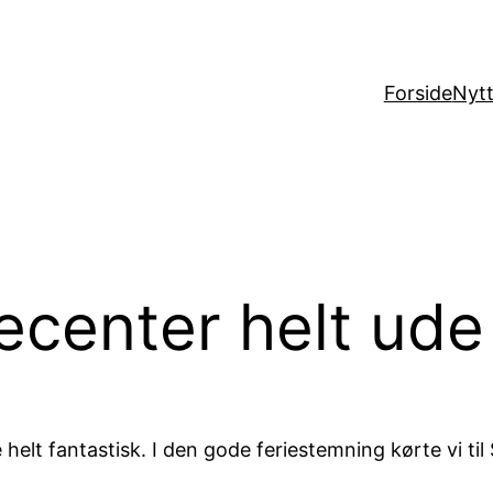
Forside
Nytt
ecenter helt ud
ve helt fantastisk. I den gode feriestemning kørte vi 