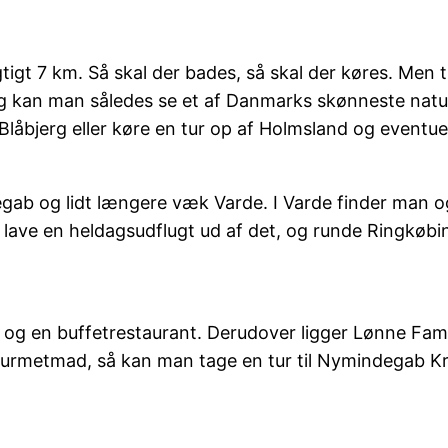
gtigt 7 km. Så skal der bades, så skal der køres. Men
g kan man således se et af Danmarks skønneste naturo
l Blåbjerg eller køre en tur op af Holmsland og event
gab og lidt længere væk Varde. I Varde finder man 
 lave en heldagsudflugt ud af det, og runde Ringkøbin
ria og en buffetrestaurant. Derudover ligger Lønne Fa
ourmetmad, så kan man tage en tur til Nymindegab Kro