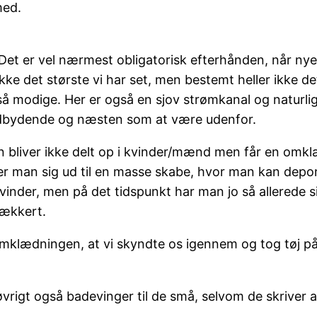
med.
Det er vel nærmest obligatorisk efterhånden, når nye
ke det største vi har set, men bestemt heller ikke det
 modige. Her er også en sjov strømkanal og naturligvis
ndbydende og næsten som at være udenfor.
 bliver ikke delt op i kvinder/mænd men får en omkl
r man sig ud til en masse skabe, hvor man kan depone
vinder, men på det tidspunkt har man jo så allerede si
lækkert.
omklædningen, at vi skyndte os igennem og tog tøj på 
 i øvrigt også badevinger til de små, selvom de skrive