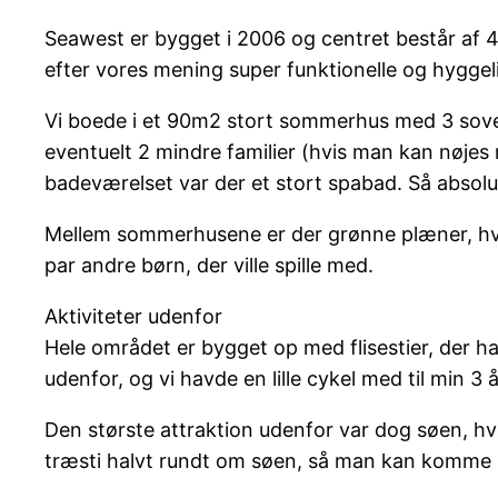
Seawest er bygget i 2006 og centret består af 4 
efter vores mening super funktionelle og hyggeli
Vi boede i et 90m2 stort sommerhus med 3 sovev
eventuelt 2 mindre familier (hvis man kan nøjes
badeværelset var der et stort spabad. Så absolut
Mellem sommerhusene er der grønne plæner, hvil
par andre børn, der ville spille med.
Aktiviteter udenfor
Hele området er bygget op med flisestier, der har
udenfor, og vi havde en lille cykel med til min 3
Den største attraktion udenfor var dog søen, hvo
træsti halvt rundt om søen, så man kan komme he