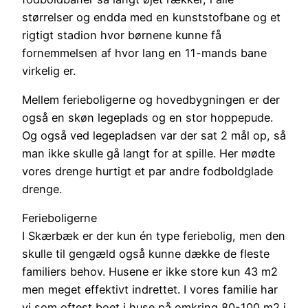
størrelser og endda med en kunststofbane og et
rigtigt stadion hvor børnene kunne få
fornemmelsen af hvor lang en 11-mands bane
virkelig er.
Mellem ferieboligerne og hovedbygningen er der
også en skøn legeplads og en stor hoppepude.
Og også ved legepladsen var der sat 2 mål op, så
man ikke skulle gå langt for at spille. Her mødte
vores drenge hurtigt et par andre fodboldglade
drenge.
Ferieboligerne
I Skærbæk er der kun én type feriebolig, men den
skulle til gengæld også kunne dække de fleste
familiers behov. Husene er ikke store kun 43 m2
men meget effektivt indrettet. I vores familie har
vi som oftest boet i huse på omkring 80-100 m2 i