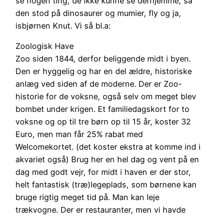
se nogen ting, de ikke kunne se derhjemme, så
den stod på dinosaurer og mumier, fly og ja,
isbjørnen Knut. Vi så bl.a:
Zoologisk Have
Zoo siden 1844, derfor beliggende midt i byen.
Den er hyggelig og har en del ældre, historiske
anlæg ved siden af de moderne. Der er Zoo-
historie for de voksne, også selv om meget blev
bombet under krigen. Et familiedagskort for to
voksne og op til tre børn op til 15 år, koster 32
Euro, men man får 25% rabat med
Welcomekortet. (det koster ekstra at komme ind i
akvariet også) Brug her en hel dag og vent på en
dag med godt vejr, for midt i haven er der stor,
helt fantastisk (træ)legeplads, som børnene kan
bruge rigtig meget tid på. Man kan leje
trækvogne. Der er restauranter, men vi havde