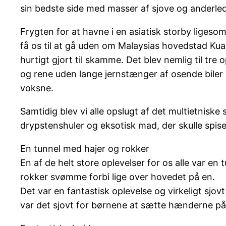
sin bedste side med masser af sjove og anderle
Frygten for at havne i en asiatisk storby ligeso
få os til at gå uden om Malaysias hovedstad Kual
hurtigt gjort til skamme. Det blev nemlig til tre
og rene uden lange jernstænger af osende biler 
voksne.
Samtidig blev vi alle opslugt af det multietnis
drypstenshuler og eksotisk mad, der skulle spi
En tunnel med hajer og rokker
En af de helt store oplevelser for os alle var 
rokker svømme forbi lige over hovedet på en.
Det var en fantastisk oplevelse og virkeligt sjov
var det sjovt for børnene at sætte hænderne p