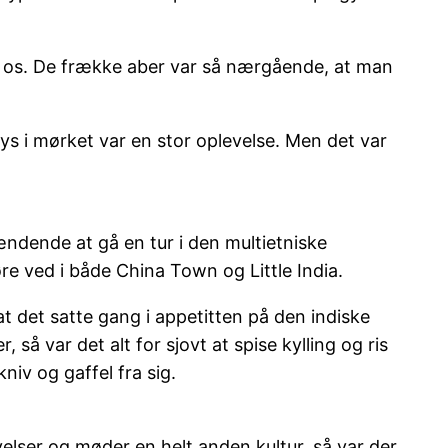
å os. De frække aber var så nærgående, at man
ys i mørket var en stor oplevelse. Men det var
ændende at gå en tur i den multietniske
re ved i både China Town og Little India.
t det satte gang i appetitten på den indiske
å var det alt for sjovt at spise kylling og ris
iv og gaffel fra sig.
elser og møder en helt anden kultur, så var der