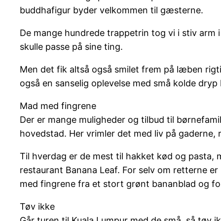
buddhafigur byder velkommen til gæsterne.
De mange hundrede trappetrin tog vi i stiv arm
skulle passe på sine ting.
Men det fik altså også smilet frem på læben rigt
også en sanselig oplevelse med små kolde dryp l
Mad med fingrene
Der er mange muligheder og tilbud til børnefami
hovedstad. Her vrimler det med liv på gaderne, r
Til hverdag er de mest til hakket kød og pasta,
restaurant Banana Leaf. For selv om retterne er n
med fingrene fra et stort grønt bananblad og for
Tøv ikke
Går turen til Kuala Lumpur med de små, så tøv ik