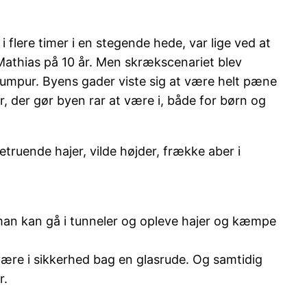
 flere timer i en stegende hede, var lige ved at
 Mathias på 10 år. Men skrækscenariet blev
la Lumpur. Byens gader viste sig at være helt pæne
, der gør byen rar at være i, både for børn og
truende hajer, vilde højder, frække aber i
 man kan gå i tunneler og opleve hajer og kæmpe
l være i sikkerhed bag en glasrude. Og samtidig
r.