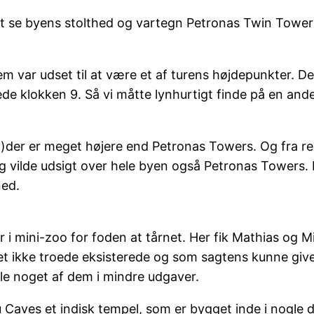
t se byens stolthed og vartegn Petronas Twin Tower
em var udset til at være et af turens højdepunkter. De
bnede klokken 9. Så vi måtte lynhurtigt finde på en an
.)der er meget højere end Petronas Towers. Og fra r
g vilde udsigt over hele byen også Petronas Towers. 
ned.
ur i mini-zoo for foden at tårnet. Her fik Mathias og Mi
t ikke troede eksisterede og som sagtens kunne give
ogle noget af dem i mindre udgaver.
 Caves et indisk tempel, som er bygget inde i nogl