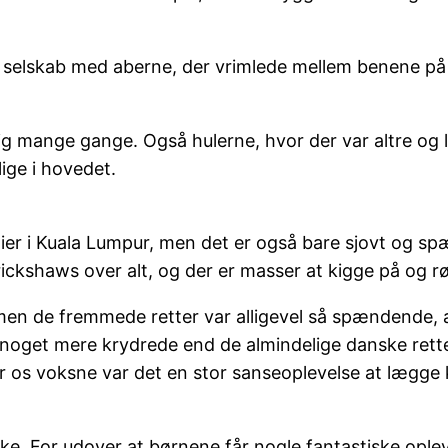
 i selskab med aberne, der vrimlede mellem benene p
ig mange gange. Også hulerne, hvor der var altre og l
ige i hovedet.
lier i Kuala Lumpur, men det er også bare sjovt og sp
ickshaws over alt, og der er masser at kigge på og rø
 men de fremmede retter var alligevel så spændende, a
oget mere krydrede end de almindelige danske retter, s
 os voksne var det en stor sanseoplevelse at lægge kn
ke. For udover at børnene får nogle fantastiske oplev