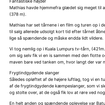
Fantastiske højder
Mathias havde hjemmefra glædet sig meget til a
(378 m).
Mathias har set tårnene i en film og turen op i d
til salg allerede udsolgt kort tid efter tårnet å
lige så spændende og måske endda lidt vildere.
Vi tog nemlig op i Kuala Lumpurs tv-tårn, (421m
om sig selv fik vi en is sammen med den flotte o
maven bare ved tanken om, hvor langt der var 
Frygtindgydende slanger
Således opløftet af de højere luftlag, tog vi en t
af de frygtindgydende kæmpeslanger, som vi sle
og stolte over, at de også fik lov at røre ved n
En helt anden og spændende oplevelse var Batu