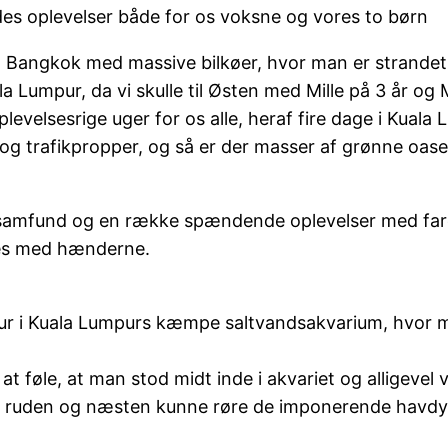
des oplevelser både for os voksne og vores to børn
m Bangkok med massive bilkøer, hvor man er strandet i
a Lumpur, da vi skulle til Østen med Mille på 3 år og
 oplevelsesrige uger for os alle, heraf fire dage i Kua
og trafikpropper, og så er der masser af grønne oaser
ke samfund og en række spændende oplevelser med fare
ses med hænderne.
en tur i Kuala Lumpurs kæmpe saltvandsakvarium, hvor
t at føle, at man stod midt inde i akvariet og alligeve
å ruden og næsten kunne røre de imponerende havdy