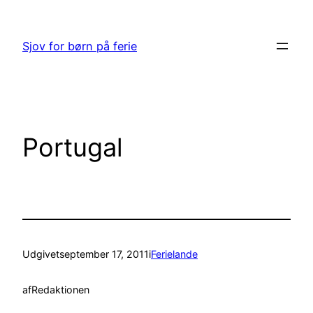
Spring
til
Sjov for børn på ferie
indhold
Portugal
Udgivet
september 17, 2011
i
Ferielande
af
Redaktionen