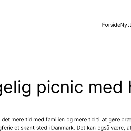
Forside
Nytt
elig picnic med 
et mere tid med familien og mere tid til at gøre præc
gferie et skønt sted i Danmark. Det kan også være, at 