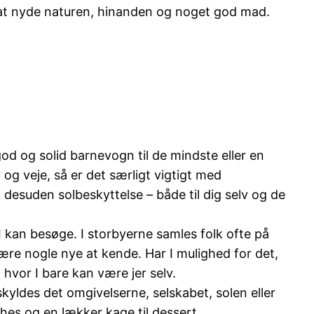
r at nyde naturen, hinanden og noget god mad.
od og solid barnevogn til de mindste eller en
 og veje, så er det særligt vigtigt med
 desuden solbeskyttelse – både til dig selv og de
I kan besøge. I storbyerne samles folk ofte på
ære nogle nye at kende. Har I mulighed for det,
 hvor I bare kan være jer selv.
des det omgivelserne, selskabet, solen eller
ches og en lækker kage til dessert.