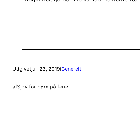
Udgivet
juli 23, 2019
i
Generelt
af
Sjov for børn på ferie