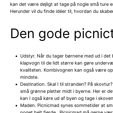
kan det være dejligt at tage på nogle små ture 
Herunder vil du finde idéer til, hvordan du skabe
Den gode picnic
Udstyr. Når du tager børnene med ud i det b
klapvogn til de lidt større kan gøre undervær
kvaliteten. Kombivognen kan også være opl
mindste.
Destination. Skal I til stranden? På skovtu
små grønne pletter midt i byerne. Her er d
kan I også køre ud af byen og tage i skoven 
Maden. Picnicmad synes sommetider at sma
noget helt fjerde. Picnicmad må gerne være