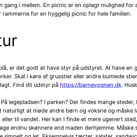
en gang i mellem. En picnic er en oplagt mulighed fo
r rammerne for en hyggelig picnic for hele familien.
tur
lå, er det godt at have styr på udstyret. At have en g
ker. Skal I køre af grusstier eller andre bumlede stier
agt. Find dit udstyr på
https://barnevognen.dk
. Husk
r? På legepladsen? I parken? Der findes mange steder, 
et naturligt at møde andre børn og voksne og måske l
eller til vandet. Her kan I finde et mere ugenert sted,
ge endnu skønnere end maden derhjemme. Måske skyl
 simpelt og let. Eksempelvis tærter, salater, sandwi