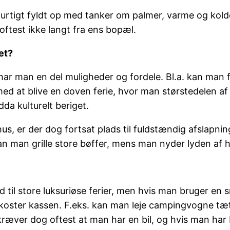
hurtigt fyldt op med tanker om palmer, varme og kold
ftest ikke langt fra ens bopæl.
et?
r man en del muligheder og fordele. Bl.a. kan man fri
r med at blive en doven ferie, hvor man størstedelen af
da kulturelt beriget.
s, er der dog fortsat plads til fuldstændig afslapn
n man grille store bøffer, mens man nyder lyden af h
d til store luksuriøse ferier, men hvis man bruger en
oster kassen. F.eks. kan man leje campingvogne tæt p
kræver dog oftest at man har en bil, og hvis man har