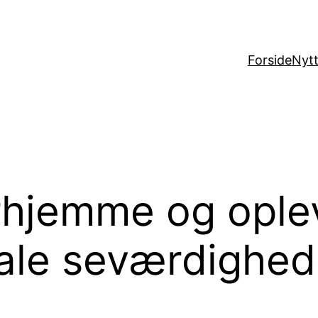
Forside
Nytt
erhjemme og ople
kale seværdighed