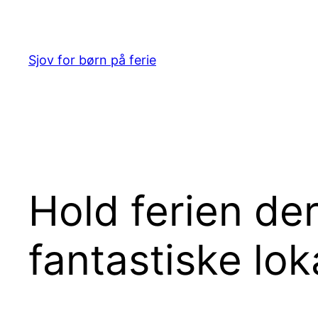
Spring
til
indhold
Sjov for børn på ferie
Hold ferien d
fantastiske lo