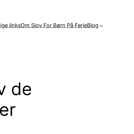
ige links
Om Sjov For Børn På Ferie
Blog
v de
er