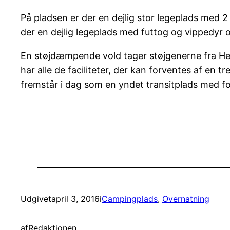
På pladsen er der en dejlig stor legeplads med 2 
der en dejlig legeplads med futtog og vippedyr o
En støjdæmpende vold tager støjgenerne fra Hels
har alle de faciliteter, der kan forventes af en
fremstår i dag som en yndet transitplads med for
Udgivet
april 3, 2016
i
Campingplads
, 
Overnatning
af
Redaktionen