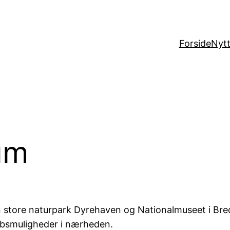
Forside
Nytt
um
 store naturpark Dyrehaven og Nationalmuseet i Bre
øbsmuligheder i nærheden.