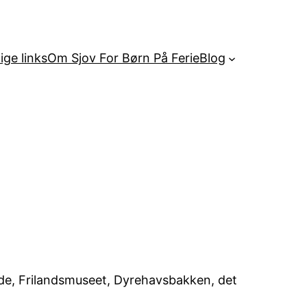
ige links
Om Sjov For Børn På Ferie
Blog
de, Frilandsmuseet, Dyrehavsbakken, det