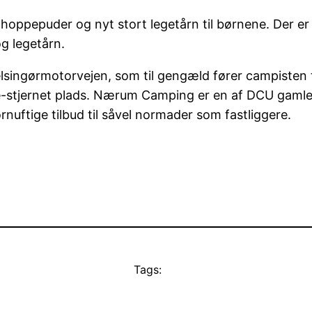
hoppepuder og nyt stort legetårn til børnene. Der er et
g legetårn.
ingørmotorvejen, som til gengæld fører campisten til 
 tre-stjernet plads. Nærum Camping er en af DCU gamle 
nuftige tilbud til såvel normader som fastliggere.
Tags: