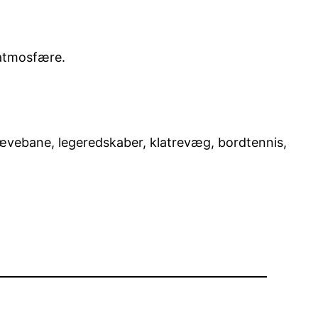
 atmosfære.
ævebane, legeredskaber, klatrevæg, bordtennis,