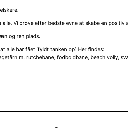
relskere.
alle. Vi prøve efter bedste evne at skabe en positiv
 pæn og ren plads.
t alle har fået ‘fyldt tanken op’. Her findes:
egetårn m. rutchebane, fodboldbane, beach volly, sv