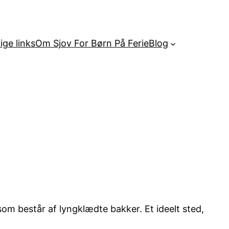
ige links
Om Sjov For Børn På Ferie
Blog
om består af lyngklædte bakker. Et ideelt sted,