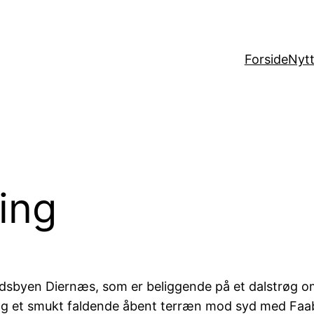
Forside
Nytt
ing
andsbyen Diernæs, som er beliggende på et dalstrøg 
og et smukt faldende åbent terræn mod syd med Faab