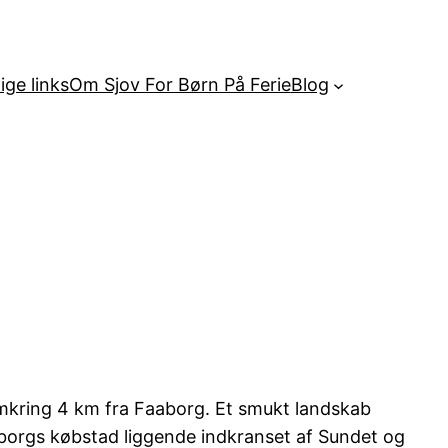
ige links
Om Sjov For Børn På Ferie
Blog
omkring 4 km fra Faaborg. Et smukt landskab
orgs købstad liggende indkranset af Sundet og