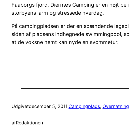
Faaborgs fjord. Diernæs Camping er en højt bel
storbyens larm og stressede hverdag.
På campingpladsen er der en spændende legeplads
siden af pladsens indhegnede swimmingpool, som
at de voksne nemt kan nyde en svømmetur.
Udgivet
december 5, 2011
i
Campingplads
, 
Overnatning
af
Redaktionen