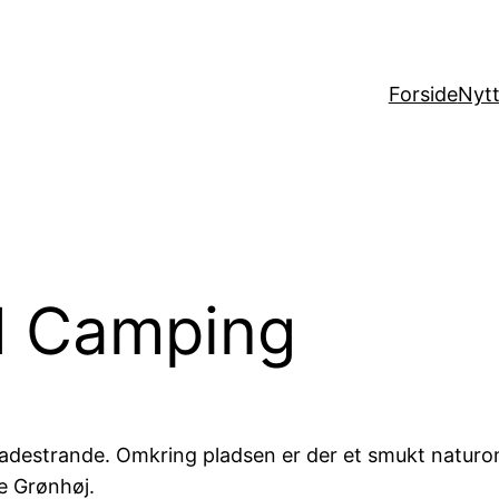
Forside
Nytt
d Camping
 badestrande. Omkring pladsen er der et smukt natur
e Grønhøj.