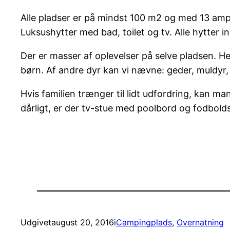
Alle pladser er på mindst 100 m2 og med 13 amper
Luksushytter med bad, toilet og tv. Alle hytter
Der er masser af oplevelser på selve pladsen. He
børn. Af andre dyr kan vi nævne: geder, muldyr,
Hvis familien trænger til lidt udfordring, kan man
dårligt, er der tv-stue med poolbord og fodbolds
Udgivet
august 20, 2016
i
Campingplads
, 
Overnatning