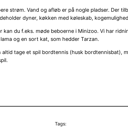
e strøm. Vand og afløb er på nogle pladser. Der tilbyd
 indeholder dyner, køkken med køleskab, kogemulighed
r kan du f.eks. møde beboerne i Minizoo. Vi har ridni
 lama og en sort kat, som hedder Tarzan.
 altid tage et spil bordtennis (husk bordtennisbat), mi
pil.
Tags: