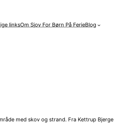
ige links
Om Sjov For Børn På Ferie
Blog
område med skov og strand. Fra Kettrup Bjerge