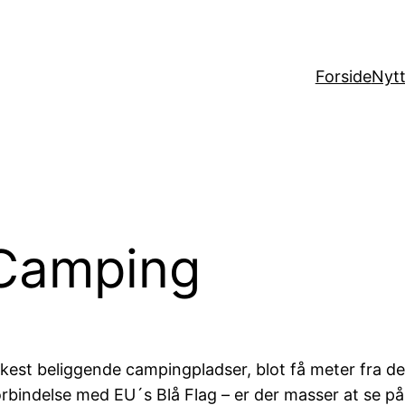
Forside
Nytt
 Camping
est beliggende campingpladser, blot få meter fra det 
 forbindelse med EU´s Blå Flag – er der masser at se p