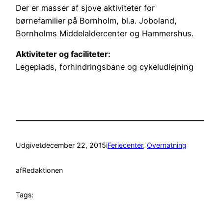
Der er masser af sjove aktiviteter for
børnefamilier på Bornholm, bl.a. Joboland,
Bornholms Middelaldercenter og Hammershus.
Aktiviteter og faciliteter:
Legeplads, forhindringsbane og cykeludlejning
Udgivet
december 22, 2015
i
Feriecenter
, 
Overnatning
af
Redaktionen
Tags: