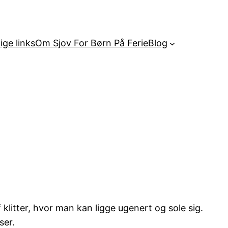
ige links
Om Sjov For Børn På Ferie
Blog
itter, hvor man kan ligge ugenert og sole sig.
ser.