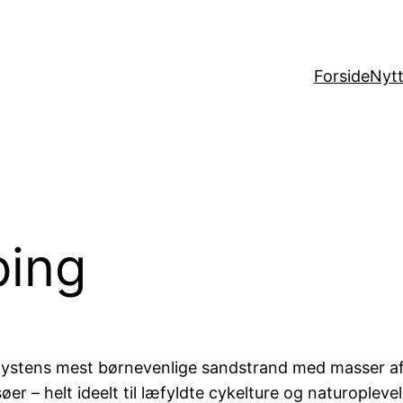
Forside
Nytt
ping
stens mest børnevenlige sandstrand med masser af kl
r – helt ideelt til læfyldte cykelture og naturoplevel