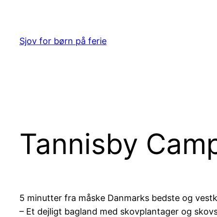
Spring
til
indhold
Sjov for børn på ferie
Tannisby Cam
5 minutter fra måske Danmarks bedste og vestky
– Et dejligt bagland med skovplantager og skovsøe