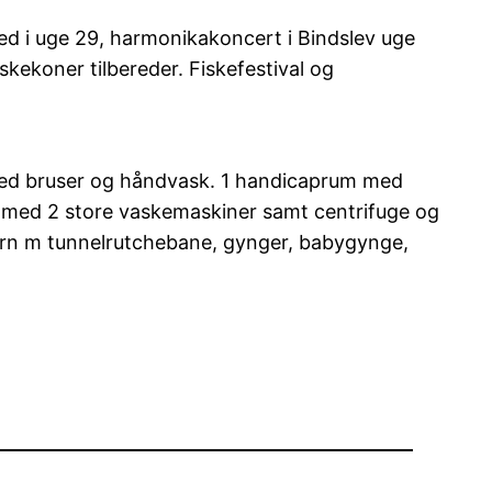
ed i uge 29, harmonikakoncert i Bindslev uge
skekoner tilbereder. Fiskefestival og
 med bruser og håndvask. 1 handicaprum med
i med 2 store vaskemaskiner samt centrifuge og
årn m tunnelrutchebane, gynger, babygynge,